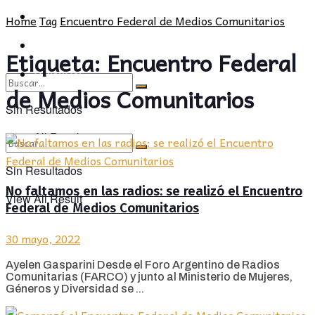
CULTURA
SOCIEDAD
Home
Tag
Encuentro Federal de Medios Comunitarios
OPINIÓN
CULTURA
Etiqueta:
Encuentro Federal
OPINIÓN
de Medios Comunitarios
Sin Resultados
View All Result
Sin Resultados
No faltamos en las radios: se realizó el Encuentro
View All Result
Federal de Medios Comunitarios
30 mayo, 2022
Ayelen Gasparini Desde el Foro Argentino de Radios
Comunitarias (FARCO) y junto al Ministerio de Mujeres,
Géneros y Diversidad se ...