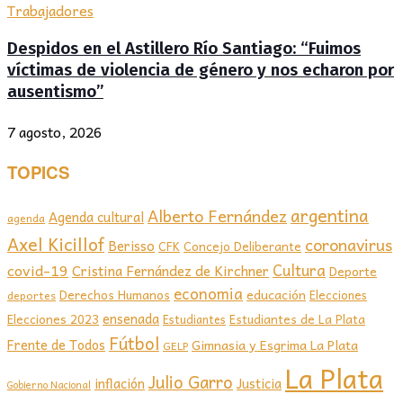
Trabajadores
Despidos en el Astillero Río Santiago: “Fuimos
víctimas de violencia de género y nos echaron por
ausentismo”
7 agosto, 2026
TOPICS
argentina
Alberto Fernández
Agenda cultural
agenda
Axel Kicillof
coronavirus
Berisso
CFK
Concejo Deliberante
covid-19
Cultura
Cristina Fernández de Kirchner
Deporte
economia
educación
Derechos Humanos
Elecciones
deportes
ensenada
Elecciones 2023
Estudiantes de La Plata
Estudiantes
Fútbol
Frente de Todos
Gimnasia y Esgrima La Plata
GELP
La Plata
Julio Garro
inflación
Justicia
Gobierno Nacional