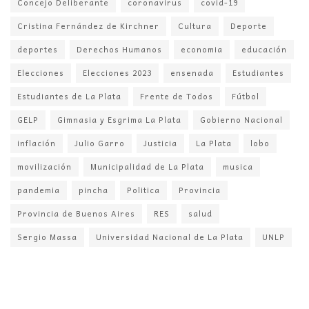
Concejo Deliberante
coronavirus
covid-19
Cristina Fernández de Kirchner
Cultura
Deporte
deportes
Derechos Humanos
economia
educación
Elecciones
Elecciones 2023
ensenada
Estudiantes
Estudiantes de La Plata
Frente de Todos
Fútbol
GELP
Gimnasia y Esgrima La Plata
Gobierno Nacional
inflación
Julio Garro
Justicia
La Plata
lobo
movilización
Municipalidad de La Plata
musica
pandemia
pincha
Politica
Provincia
Provincia de Buenos Aires
RES
salud
Sergio Massa
Universidad Nacional de La Plata
UNLP