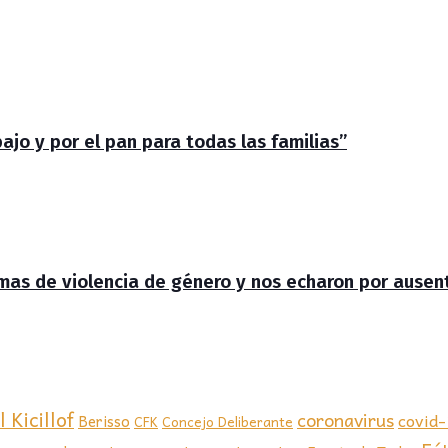
jo y por el pan para todas las familias”
timas de violencia de género y nos echaron por ausen
 Kicillof
coronavirus
covid
Berisso
CFK
Concejo Deliberante