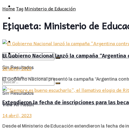
POLÍTICA
PROVINCIA
Home
Tag
Ministerio de Educación
SOCIEDAD
POLÍTICA
Etiqueta:
Ministerio de Educa
CULTURA
SOCIEDAD
OPINIÓN
CULTURA
OPINIÓN
El Gobierno Nacional lanzó la campaña “Argentina c
Sin Resultados
26 abril, 2023
View All Result
El Gobierno Nacional presentó la campaña “Argentina contra e
Sin Resultados
Extendieron la fecha de inscripciones para las bec
View All Result
14 abril, 2023
Desde el Ministerio de Educación extendieron la fecha de in