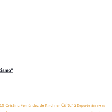
tismo”
-19
Cultura
Cristina Fernández de Kirchner
Deporte
deportes