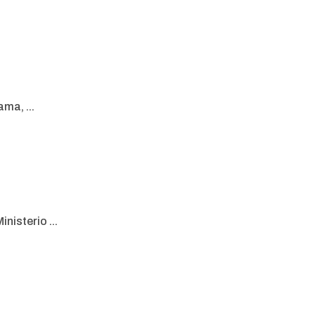
ma, ...
nisterio ...