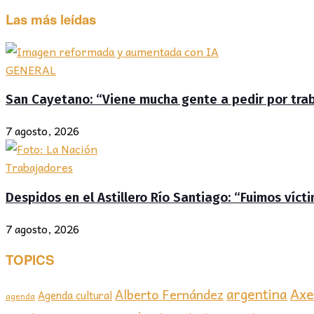
Las más leídas
GENERAL
San Cayetano: “Viene mucha gente a pedir por traba
7 agosto, 2026
Trabajadores
Despidos en el Astillero Río Santiago: “Fuimos víc
7 agosto, 2026
TOPICS
Axel
argentina
Alberto Fernández
Agenda cultural
agenda