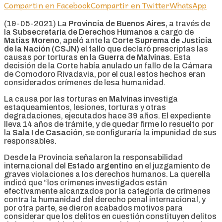
Compartin en Facebook
Compartir en Twitter
WhatsApp
(19-05-2021) La
Provincia de Buenos Aires,
a través de
la
Subsecretaría de Derechos Humanos
a cargo de
Matías Moreno
, apeló ante la
Corte Suprema de Justicia
de la Nación (CSJN)
el fallo que declaró prescriptas las
causas por torturas en la
Guerra de Malvinas
. Esta
decisión de la Corte había anulado un fallo de la Cámara
de Comodoro Rivadavia, por el cual estos hechos eran
considerados crímenes de lesa humanidad.
La causa por las torturas en
Malvinas
investiga
estaqueamientos, lesiones, torturas y otras
degradaciones, ejecutados hace 39 años. El expediente
lleva 14 años de trámite, y de quedar firme lo resuelto por
la
Sala I de Casación
, se configuraría la impunidad de sus
responsables.
Desde la Provincia señalaron la responsabilidad
internacional del
Estado argentino
en el juzgamiento de
graves violaciones a los derechos humanos. La querella
indicó que “los crímenes investigados están
efectivamente alcanzados por la categoría de crímenes
contra la humanidad del derecho penal internacional, y
por otra parte, se dieron acabados motivos para
considerar que los delitos en cuestión constituyen delitos