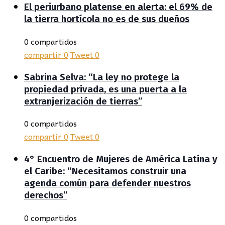
El periurbano platense en alerta: el 69% de
la tierra hortícola no es de sus dueños
0 compartidos
compartir
0
Tweet
0
Sabrina Selva: “La ley no protege la
propiedad privada, es una puerta a la
extranjerización de tierras”
0 compartidos
compartir
0
Tweet
0
4° Encuentro de Mujeres de América Latina y
el Caribe: “Necesitamos construir una
agenda común para defender nuestros
derechos”
0 compartidos