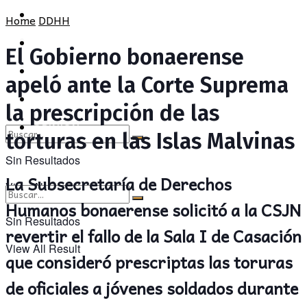
POLÍTICA
PROVINCIA
Home
DDHH
SOCIEDAD
POLÍTICA
El Gobierno bonaerense
CULTURA
SOCIEDAD
apeló ante la Corte Suprema
OPINIÓN
CULTURA
la prescripción de las
OPINIÓN
torturas en las Islas Malvinas
Sin Resultados
La Subsecretaría de Derechos
View All Result
Humanos bonaerense solicitó a la CSJN
Sin Resultados
revertir el fallo de la Sala I de Casación
View All Result
que consideró prescriptas las toruras
de oficiales a jóvenes soldados durante