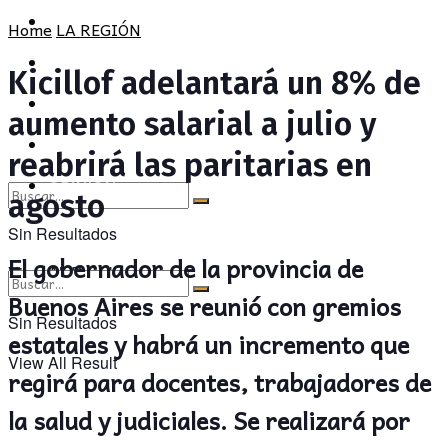
POLÍTICA
PROVINCIA
Home
LA REGIÓN
SOCIEDAD
POLÍTICA
Kicillof adelantará un 8% de
CULTURA
SOCIEDAD
aumento salarial a julio y
OPINIÓN
CULTURA
reabrirá las paritarias en
OPINIÓN
agosto
Sin Resultados
El gobernador de la provincia de
View All Result
Buenos Aires se reunió con gremios
Sin Resultados
estatales y habrá un incremento que
View All Result
regirá para docentes, trabajadores de
la salud y judiciales. Se realizará por