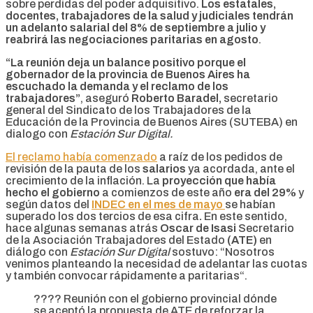
sobre perdidas del poder adquisitivo.
L
os estatales,
docentes, trabajadores de la salud y judiciales tendrán
un adelanto salarial del 8% de septiembre a julio y
reabrirá las negociaciones paritarias en agosto
.
“La reunión deja un balance positivo porque el
gobernador de la provincia de Buenos Aires ha
escuchado la demanda y el reclamo de los
trabajadores”
, aseguró
Roberto Baradel,
secretario
general del Sindicato de los Trabajadores de la
Educación de la Provincia de Buenos Aires (SUTEBA) en
dialogo con
Estación Sur Digital.
El reclamo había comenzado
a raíz de los pedidos de
revisión de la pauta de los
salarios
ya acordada, ante el
crecimiento de la inflación. La
proyección que había
hecho el gobierno
a comienzos de este año
era del 29%
y
según datos del
INDEC en el mes de mayo
se habían
superado los dos tercios de esa cifra
.
En este sentido,
hace algunas semanas atrás
Oscar de Isasi
Secretario
de la Asociación Trabajadores del Estado
(ATE)
en
diálogo con
Estación Sur Digital
sostuvo: “Nosotros
venimos planteando la necesidad de adelantar las cuotas
y también convocar rápidamente a paritarias“.
???? Reunión con el gobierno provincial dónde
se aceptó la propuesta de ATE de reforzar la