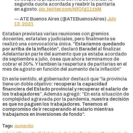
segunda cuota acordada y reabrir la paritaria
en agosto.
pic.twitter.com/NfQfg11zsM
— ATE Buenos Aires (@ATEBuenosAires)
July
13, 2021
Estaban previstas varias reuniones con gremios
docentes, estatales y judiciales, pero finalmente se
realizó una convocatoria única.
“Estaríamos quedando
por arriba de la inflación”
, declaró
Baradel
al finalizar.
Adelantarán parte del aumento que ya estaba acordado
de septiembre a julio, ósea que ahora terminamos de
cobrar el 30%. Y tambien la reapertura de paritarias en el
mes de agosto en función del aumento de la inflación”
En este sentido, el gobernador destacó que “la provincia
tiene un doble objetivo:
recuperar la capacidad
financiera del Estado provincial y recuperar el salario de
los trabajadores
”. Además agregó: “En esta situación de
complejidad agravada por la pandemia,
nuestra decisión
es que no paguen los trabajadores. Tenemos el
compromiso de ir recuperando el salario mientras
trabajamos en inversiones de fondo”.
Tags:
aumento
salarial
Docentes
Estatales
Judiciales
Paritarias
Provincia de