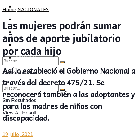
POLÍTICA
PROVINCIA
Home
NACIONALES
SOCIEDAD
POLÍTICA
Las mujeres podrán sumar
CULTURA
SOCIEDAD
años de aporte jubilatorio
OPINIÓN
CULTURA
por cada hijo
OPINIÓN
Así lo estableció el Gobierno Nacional a
Sin Resultados
través del decreto 475/21. Se
View All Result
reconocerá también a las adoptantes y
Sin Resultados
para las madres de niños con
View All Result
discapacidad.
19 julio, 2021