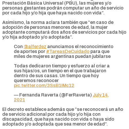
Prestación Básica Universal (PBU), las mujeres y/o
personas gestantes podrán computar un año de servicio
por cada hijo y/o hija que haya nacido con vida”.
Asimismo, la norma aclara también que “en caso de
adopción de personas menores de edad, la mujer
adoptante computará dos años de servicios por cada hijo
y/o hija adoptado y/o adoptada”.
Con
@alferdez
anunciamos el reconocimiento
de aportes por
#TareasDeCuidado
para que
miles de mujeres argentinas puedan jubilarse
Todas dedicaron tiempo y esfuerzo al criar a
sus hijas/os, un tiempo en el que trabajaron
dentro de sus casas. Un tiempo que hoy
queremos reconocer
pic.twitter.com/3SsB1IMc12
— Fernanda Raverta (@FerRaverta)
July 14,
2021
El decreto establece además que “se reconocerá un año
de servicio adicional por cada hijo y/o hija con
discapacidad, que haya nacido con vida o haya sido
adoptado y/o adoptada que sea menor de edad”.