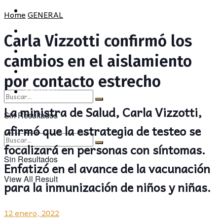
POLÍTICA
PROVINCIA
Home
GENERAL
SOCIEDAD
POLÍTICA
Carla Vizzotti confirmó los
CULTURA
SOCIEDAD
cambios en el aislamiento
OPINIÓN
CULTURA
por contacto estrecho
OPINIÓN
La ministra de Salud, Carla Vizzotti,
Sin Resultados
afirmó que la estrategia de testeo se
View All Result
focalizará en personas con síntomas.
Sin Resultados
Enfatizó en el avance de la vacunación
View All Result
para la inmunización de niños y niñas.
12 enero, 2022