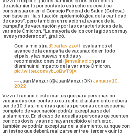
Vizzotti explicó que los cambios en los protocolos
de aislamiento por contacto estrecho de covid se
consensuaron en el
Consejo Federal de Salud (Cofesa)
con base en “la situación epidemiológica de la cantidad
de casos”, pero también en relación al avance de la
campaña de vacunación y por las características de la
variante Ómicron. “La mayoría de los contagios son muy
leves y moderados”, graficó.
Con la ministra
@carlavizzotti
evaluamos el
avance de la campaña de vacunación en todo
el país, y las nuevas medidas y
recomendaciones del
@msalnacion
para
disminuir el impacto de la variante Ómicron.
pic.twitter.com/ybLoBwT9jX
— Juan Manzur (@JuanManzurOK)
January 10,
2022
Vizzotti anunció este martes que para personas no
vacunadas con contacto estrecho el aislamiento deberá
ser de 10 días, mientras que las personas con esquema
completo de vacunación podrán exceptuarse del
aislamiento. En el caso de aquellas personas qe cuenten
con dos dosis y aún no hayan recibido el refuerzo,
también se podrán exceptuar del aislamiento, aunque con
un testeo que deberá realizarse entre el tercer y quinto