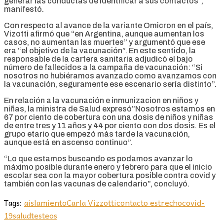
generar las conductas de identificar a sus contactos”,
manifestó.
Con respecto al avance de la variante Omicron en el país,
Vizotti afirmó que “en Argentina, aunque aumentan los
casos, no aumentan las muertes” y argumentó que ese
era “el objetivo de la vacunación”. En este sentido, la
responsable de la cartera sanitaria adjudicó el bajo
número de fallecidos a la campaña de vacunación: “Si
nosotros no hubiéramos avanzado como avanzamos con
la vacunación, seguramente ese escenario sería distinto”.
En relación a la vacunación e inmunizacion en niños y
niñas, la ministra de Salud expresó”Nosotros estamos en
67 por ciento de cobertura con una dosis de niños y niñas
de entre tres y 11 años y 44 por ciento con dos dosis. Es el
grupo etario que empezó más tarde la vacunación,
aunque está en ascenso continuo”.
“Lo que estamos buscando es podamos avanzar lo
máximo posible durante enero y febrero para que el inicio
escolar sea con la mayor cobertura posible contra covid y
también con las vacunas de calendario”, concluyó.
Tags:
aislamiento
Carla Vizzotti
contacto estrecho
covid-
19
salud
testeos