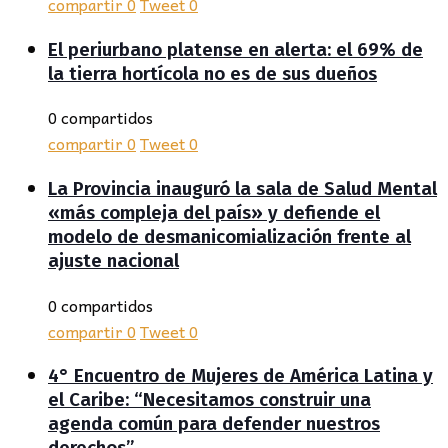
compartir
0
Tweet
0
El periurbano platense en alerta: el 69% de
la tierra hortícola no es de sus dueños
0 compartidos
compartir
0
Tweet
0
La Provincia inauguró la sala de Salud Mental
«más compleja del país» y defiende el
modelo de desmanicomialización frente al
ajuste nacional
0 compartidos
compartir
0
Tweet
0
4° Encuentro de Mujeres de América Latina y
el Caribe: “Necesitamos construir una
agenda común para defender nuestros