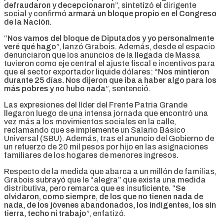
defraudaron y decepcionaron
”, sintetizó el dirigente
social y confirmó
armará un bloque propio en el Congreso
de la Nación
.
“
Nos vamos del bloque de Diputados y yo personalmente
veré qué hago
”, lanzó Grabois. Además, desde el espacio
denunciaron que los anuncios de la llegada de Massa
tuvieron como eje central el ajuste fiscal e incentivos para
que el sector exportador liquide dólares: “
Nos mintieron
durante 25 días. Nos dijeron que iba a haber algo para los
más pobres y no hubo nada
”, sentenció.
Las expresiones del líder del Frente Patria Grande
llegaron luego de una intensa jornada que encontró una
vez más a los movimientos sociales en la calle,
reclamando que se implemente un Salario Básico
Universal (SBU). Además, tras el anuncio del Gobierno de
un refuerzo de 20 mil pesos por hijo en las asignaciones
familiares de los hogares de menores ingresos.
Respecto de la medida que abarca a un millón de familias,
Grabois subrayó que le “alegra” que exista una medida
distributiva, pero remarca que es insuficiente. “
Se
olvidaron, como siempre, de los que no tienen nada de
nada, de los jóvenes abandonados, los indigentes, los sin
tierra, techo ni trabajo
”, enfatizó.