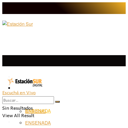
LA PLATA
LA PLATA
LA REGIÓN
Escuchá en Vivo
BERISSO
LA REGIÓN
Sin Resultados
ENSENADA
BERISSO
View All Result
PROVINCIA
ENSENADA