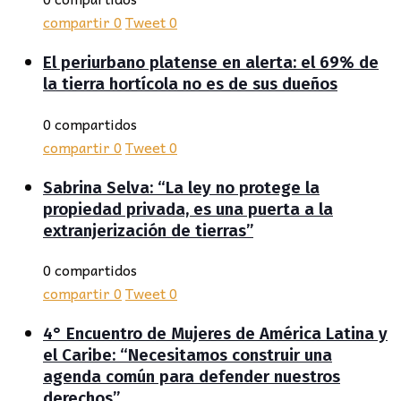
compartir
0
Tweet
0
El periurbano platense en alerta: el 69% de
la tierra hortícola no es de sus dueños
0 compartidos
compartir
0
Tweet
0
Sabrina Selva: “La ley no protege la
propiedad privada, es una puerta a la
extranjerización de tierras”
0 compartidos
compartir
0
Tweet
0
4° Encuentro de Mujeres de América Latina y
el Caribe: “Necesitamos construir una
agenda común para defender nuestros
derechos”