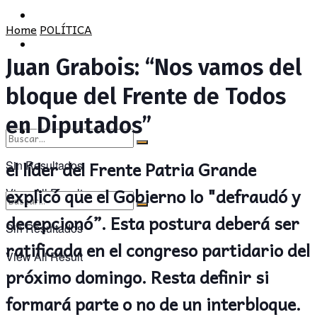
POLÍTICA
PROVINCIA
Home
POLÍTICA
SOCIEDAD
POLÍTICA
Juan Grabois: “Nos vamos del
CULTURA
SOCIEDAD
bloque del Frente de Todos
OPINIÓN
CULTURA
en Diputados”
OPINIÓN
el líder del Frente Patria Grande
Sin Resultados
explicó que el Gobierno lo "defraudó y
View All Result
decepcionó”. Esta postura deberá ser
Sin Resultados
ratificada en el congreso partidario del
View All Result
próximo domingo. Resta definir si
formará parte o no de un interbloque.