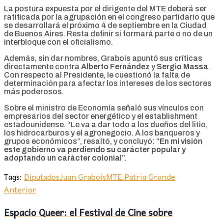
La postura expuesta por el dirigente del MTE deberá ser
ratificada por la agrupación en el congreso partidario que
se desarrollará el próximo 4 de septiembre en la Ciudad
de Buenos Aires. Resta definir si formará parte o no de un
interbloque con el oficialismo.
Además, sin dar nombres, Grabois apuntó sus críticas
directamente contra
Alberto Fernández
y
Sergio Massa
.
Con respecto al Presidente, le cuestionó la falta de
determinación para afectar los intereses de los sectores
más poderosos.
Sobre el ministro de Economía señaló sus vínculos con
empresarios del sector energético y el establishment
estadounidense. “Le va a dar todo a los dueños del litio,
los hidrocarburos y el agronegocio. A los banqueros y
grupos económicos”, resaltó, y concluyó: “
En mi visión
este gobierno va perdiendo su carácter popular y
adoptando un carácter colonial
”.
Tags:
Diputados
Juan Grabois
MTE.
Patria Grande
Anterior
Espacio Queer: el Festival de Cine sobre