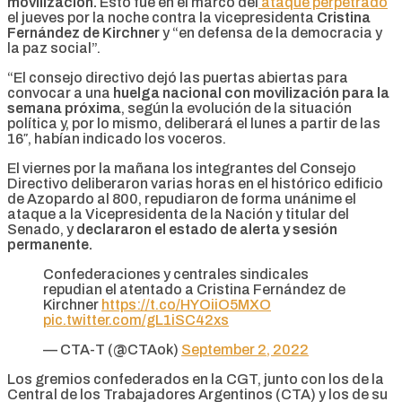
movilización.
Esto fue en el marco del
ataque perpetrado
el jueves por la noche contra la vicepresidenta
Cristina
Fernández de Kirchner
y “en defensa de la democracia y
la paz social”.
“El consejo directivo dejó las puertas abiertas para
convocar a una
huelga nacional con movilización para la
semana próxima
, según la evolución de la situación
política y, por lo mismo, deliberará el lunes a partir de las
16″, habían indicado los voceros.
El viernes por la mañana los integrantes del Consejo
Directivo deliberaron varias horas en el histórico edificio
de Azopardo al 800, repudiaron de forma unánime el
ataque a la Vicepresidenta de la Nación y titular del
Senado, y
declararon el estado de alerta y sesión
permanente.
Confederaciones y centrales sindicales
repudian el atentado a Cristina Fernández de
Kirchner
https://t.co/HYOiiO5MXO
pic.twitter.com/gL1iSC42xs
— CTA-T (@CTAok)
September 2, 2022
Los gremios confederados en la CGT, junto con los de la
Central de los Trabajadores Argentinos (CTA) y los de su