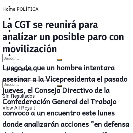
POLÍTICA
PROVINCIA
Home
POLÍTICA
SOCIEDAD
POLÍTICA
La CGT se reunirá para
CULTURA
SOCIEDAD
analizar un posible paro con
OPINIÓN
CULTURA
movilización
OPINIÓN
Luego de que un hombre intentara
Sin Resultados
asesinar a la Vicepresidenta el pasado
View All Result
jueves, el Consejo Directivo de la
Sin Resultados
Confederación General del Trabajo
View All Result
convocó a un encuentro este lunes
donde analizarán acciones "en defensa