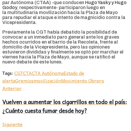
par Autónoma (CTAA) -que conducen
Hugo Yasky y Hugo
Godoy
, respectivamente- participaron luego en
la multitudinaria movilización hacia la Plaza de Mayo
para repudiar el ataque e intento de magnicidio contra la
Vicepresidenta.
Previamente la CGT había debatido la posibilidad de
convocar a un inmediato paro general ante los graves
hechos ocurridos en el barrio de la Recoleta, frente al
domicilio de la Vicepresidenta, pero las opiniones
estuvieron divididas y finalmente se optó por marchar el
viernes hacia la Plaza de Mayo, aunque se ratificó el
nuevo debate de este lunes.
Tags:
CGT
CTA
CTA Autónoma
Estado de
alerta
Gremios
movilización
Movimiento Obrero
Anterior
Vuelven a aumentar los cigarrillos en todo el país:
¿Cuánto cuesta fumar desde hoy?
Siguiente