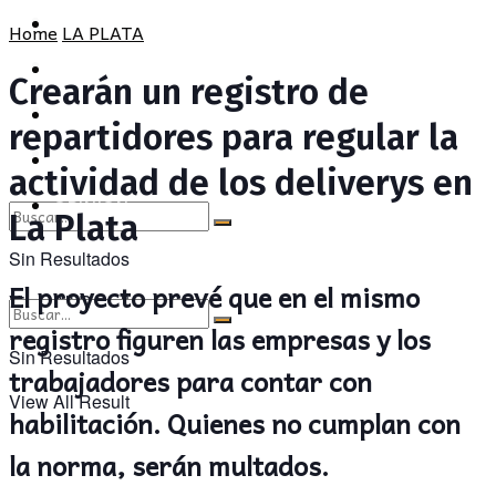
POLÍTICA
PROVINCIA
Home
LA PLATA
SOCIEDAD
POLÍTICA
Crearán un registro de
CULTURA
SOCIEDAD
repartidores para regular la
OPINIÓN
CULTURA
actividad de los deliverys en
OPINIÓN
La Plata
Sin Resultados
El proyecto prevé que en el mismo
View All Result
registro figuren las empresas y los
Sin Resultados
trabajadores para contar con
View All Result
habilitación. Quienes no cumplan con
la norma, serán multados.