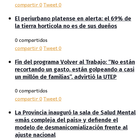
compartir
0
Tweet
0
El periurbano platense en alerta: el 69% de
la tierra hortícola no es de sus dueños
0 compartidos
compartir
0
Tweet
0
Fin del programa Volver al Trabajo: “No están
recortando un gasto, están golpeando a casi
un millón de familias”, advirtió la UTEP
0 compartidos
compartir
0
Tweet
0
La Provincia inauguró la sala de Salud Mental
«más compleja del país» y defiende el
modelo de desmanicomialización frente al
ajuste nacional