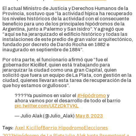
El actual Ministro de Justicia y Derechos Humanos de la
Provincia, sostuvo que “la actividad hípica ha recuperado
los niveles históricos de la actividad con el consecuente
beneficio para uno de los principales hipódromos de la
Argentina, junto a Palermo y San Isidro”. Y agregó que
“aquí se ha jerarquizado el edificio histórico y todas las
instalaciones de este predio de gran valor arquitectónico,
fundado por decreto de Dardo Rocha en 1882 e
inaugurado en septiembre de 1884”.
Por otra parte, el funcionario afirmó que “fue el
gobernador
Kicillof
, quien está trabajando para
jerarquizar la ciudad como una gran Capital, quien
solicitó que fuera un equipo de La Plata, con gestión en la
ciudad, quienes llevaran esta tarea de recuperación de la
que hoy estamos orgullosos”.
????Ya pusimos en valor el
#Hipódromo
y
ahora vamos por el desarrollo de todo el barrio
pic.twitter.com/UlZzDkTVKL
— Julio Alak (@Julio_Alak)
May 8, 2023
Tags:
Axel Kicillof
Barrio Hipodromo
Elecciones
2023
Hipódromo de La Plata
Julio Alak
Junta Promotora
La