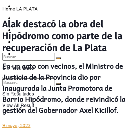
POLÍTICA
PROVINCIA
Home
LA PLATA
SOCIEDAD
POLÍTICA
Alak destacó la obra del
CULTURA
SOCIEDAD
Hipódromo como parte de la
OPINIÓN
CULTURA
recuperación de La Plata
OPINIÓN
En un acto con vecinos, el Ministro de
Sin Resultados
Justicia de la Provincia dio por
View All Result
inaugurada la Junta Promotora de
Sin Resultados
Barrio Hipódromo, donde reivindicó la
View All Result
gestión del Gobernador Axel Kicillof.
9 mayo, 2023