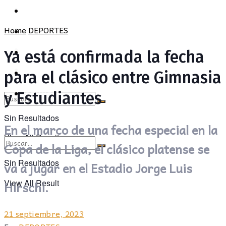
POLÍTICA
PROVINCIA
Home
DEPORTES
SOCIEDAD
POLÍTICA
CULTURA
Ya está confirmada la fecha
SOCIEDAD
OPINIÓN
para el clásico entre Gimnasia
CULTURA
y Estudiantes
OPINIÓN
Sin Resultados
En el marco de una fecha especial en la
View All Result
Copa de la Liga, el clásico platense se
Sin Resultados
va a jugar en el Estadio Jorge Luis
View All Result
Hirschi.
21 septiembre, 2023