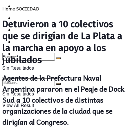
POLÍTICA
PROVINCIA
Home
SOCIEDAD
SOCIEDAD
POLÍTICA
Detuvieron a 10 colectivos
CULTURA
SOCIEDAD
que se dirigían de La Plata a
OPINIÓN
CULTURA
la marcha en apoyo a los
OPINIÓN
jubilados
Sin Resultados
Agentes de la Prefectura Naval
View All Result
Argentina pararon en el Peaje de Dock
Sin Resultados
Sud a 10 colectivos de distintas
View All Result
organizaciones de la ciudad que se
dirigían al Congreso.