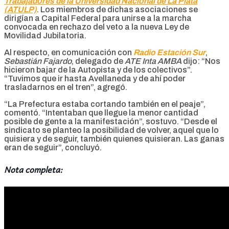
Trabajadores de la Universidad Nacional de La Plata
(ATULP)
. Los miembros de dichas asociaciones se
dirigían a Capital Federal para unirse a la marcha
convocada en rechazo del veto a la nueva Ley de
Movilidad Jubilatoria.
Al respecto, en comunicación con
Radio Estación Sur
,
Sebastián Fajardo
, delegado de
ATE Inta AMBA
dijo: “Nos
hicieron bajar de la Autopista y de los colectivos”.
“Tuvimos que ir hasta Avellaneda y de ahí poder
trasladarnos en el tren”, agregó.
“La Prefectura estaba cortando también en el peaje”,
comentó. “Intentaban que llegue la menor cantidad
posible de gente a la manifestación”, sostuvo. “Desde el
sindicato se planteo la posibilidad de volver, aquel que lo
quisiera y de seguir, también quienes quisieran. Las ganas
eran de seguir”, concluyó.
Nota completa: