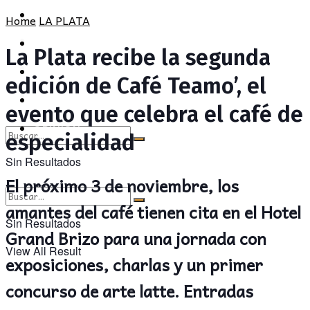
POLÍTICA
PROVINCIA
Home
LA PLATA
SOCIEDAD
POLÍTICA
La Plata recibe la segunda
CULTURA
SOCIEDAD
edición de Café Teamo’, el
OPINIÓN
CULTURA
evento que celebra el café de
OPINIÓN
especialidad
Sin Resultados
El próximo 3 de noviembre, los
View All Result
amantes del café tienen cita en el Hotel
Sin Resultados
Grand Brizo para una jornada con
View All Result
exposiciones, charlas y un primer
concurso de arte latte. Entradas