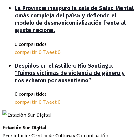
La Provincia inauguró la sala de Salud Mental
«más compleja del país» y defiende el
modelo de desmanicomialización frente al
ajuste nacional
0 compartidos
compartir
0
Tweet
0
Despidos en el Astillero Río Santiago:
“Fuimos víctimas de violencia de género y
nos echaron por ausentismo”
0 compartidos
compartir
0
Tweet
0
Estación Sur Digital
Propietario: Centro de Cultura y Comunicación