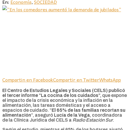
En:
Economía
,
SOCIEDAD
Compartin en Facebook
Compartir en Twitter
WhatsApp
El Centro de Estudios Legales y Sociales (CELS) publicó
el tercer informe “La cocina de los cuidados”,
que expone
el impacto de la crisis económica y la inflación en la
alimentación, las tareas domésticas y el acceso a
espacios de cuidado. “
El 65% de las familias recortan su
alimentación
”, aseguró
Lucía de la Vega
, coordinadora
de la Clínica Jurídica del CELS a
Radio Estación Sur
.
Según el estudio, mientras el 65% de los hogares ajustó