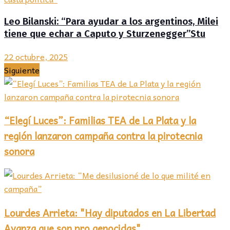
Leo Bilanski: “Para ayudar a los argentinos, Milei
tiene que echar a Caputo y Sturzenegger”Stu
22 octubre, 2025
Siguiente
“Elegí Luces”: Familias TEA de La Plata y la
región lanzaron campaña contra la pirotecnia
sonora
Lourdes Arrieta: "Hay diputados en La Libertad
Avanza que son pro genocidas"