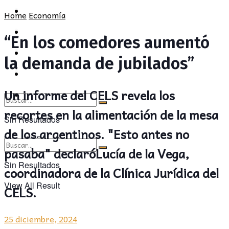
POLÍTICA
PROVINCIA
Home
Economía
SOCIEDAD
POLÍTICA
“En los comedores aumentó
CULTURA
SOCIEDAD
la demanda de jubilados”
OPINIÓN
CULTURA
Un informe del CELS revela los
OPINIÓN
recortes en la alimentación de la mesa
Sin Resultados
de los argentinos. "Esto antes no
View All Result
pasaba" declaróLucía de la Vega,
Sin Resultados
coordinadora de la Clínica Jurídica del
View All Result
CELS.
25 diciembre, 2024