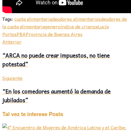
Tags:
cuota alimentaria
deudores alimentarios
deudores de
la cuota alimentaria
genero
índice de crianza
Lucía
Portos
PBA
Provincia de Buenos Aires
Anterior
“ARCA no puede crear impuestos, no tiene
potestad”
Siguiente
“En los comedores aumentó la demanda de
jubilados”
Tal vez te interese
Posts