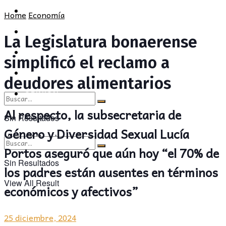
POLÍTICA
PROVINCIA
Home
Economía
SOCIEDAD
POLÍTICA
La Legislatura bonaerense
CULTURA
SOCIEDAD
simplificó el reclamo a
OPINIÓN
CULTURA
deudores alimentarios
OPINIÓN
Al respecto, la subsecretaria de
Sin Resultados
Género y Diversidad Sexual Lucía
View All Result
Portos aseguró que aún hoy “el 70% de
Sin Resultados
los padres están ausentes en términos
View All Result
económicos y afectivos”
25 diciembre, 2024