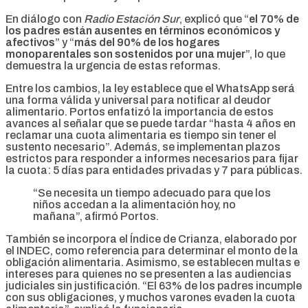
En diálogo con
Radio Estación Sur
, explicó que “
el 70% de
los padres están ausentes en términos económicos y
afectivos
” y “
más del 90% de los hogares
monoparentales son sostenidos por una mujer
”, lo que
demuestra la urgencia de estas reformas.
Entre los cambios, la ley establece que el WhatsApp será
una forma válida y universal para notificar al deudor
alimentario. Portos enfatizó la importancia de estos
avances al señalar que se puede tardar “hasta 4 años en
reclamar una cuota alimentaria es tiempo sin tener el
sustento necesario”. Además, se implementan plazos
estrictos para responder a informes necesarios para fijar
la cuota: 5 días para entidades privadas y 7 para públicas.
“Se necesita un tiempo adecuado para que los
niños accedan a la alimentación hoy, no
mañana”, afirmó Portos.
También se incorpora el Índice de Crianza, elaborado por
el INDEC, como referencia para determinar el monto de la
obligación alimentaria. Asimismo, se establecen multas e
intereses para quienes no se presenten a las audiencias
judiciales sin justificación. “El 63% de los padres incumple
con sus obligaciones, y muchos varones evaden la cuota