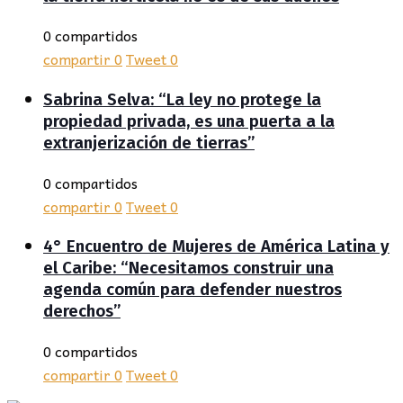
0 compartidos
compartir
0
Tweet
0
Sabrina Selva: “La ley no protege la
propiedad privada, es una puerta a la
extranjerización de tierras”
0 compartidos
compartir
0
Tweet
0
4° Encuentro de Mujeres de América Latina y
el Caribe: “Necesitamos construir una
agenda común para defender nuestros
derechos”
0 compartidos
compartir
0
Tweet
0