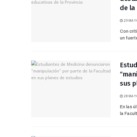
de la
29 MAYO
Con crít
un fuerte
Estud
“mani
sus p
28 MAYO
En las ú
la Facul