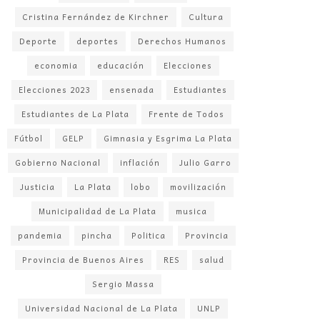
Cristina Fernández de Kirchner
Cultura
Deporte
deportes
Derechos Humanos
economia
educación
Elecciones
Elecciones 2023
ensenada
Estudiantes
Estudiantes de La Plata
Frente de Todos
Fútbol
GELP
Gimnasia y Esgrima La Plata
Gobierno Nacional
inflación
Julio Garro
Justicia
La Plata
lobo
movilización
Municipalidad de La Plata
musica
pandemia
pincha
Politica
Provincia
Provincia de Buenos Aires
RES
salud
Sergio Massa
Universidad Nacional de La Plata
UNLP