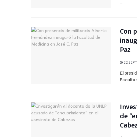
...
Con p
inaug
Paz
22 SEPT
El presi
Facultad
Inves
de “e
Cabe