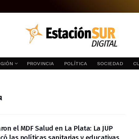
EGIÓN
PROVINCIA
POLÍTICA
SOCIEDAD
C
a
ron el MDF Salud en La Plata: La JUP
có las políticas sanitarias y educativas