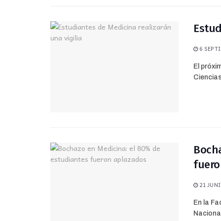
Estud
6 SEPTI
El próxi
Ciencias
Bocha
fuero
21 JUNI
En la Fa
Nacional