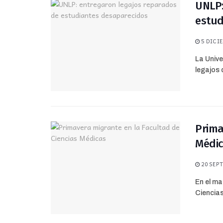
UNLP:
estud
5 DICIE
La Unive
legajos 
Prima
Médi
20 SEPT
En el ma
Ciencias