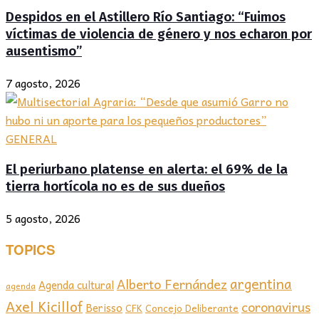
Despidos en el Astillero Río Santiago: “Fuimos
víctimas de violencia de género y nos echaron por
ausentismo”
7 agosto, 2026
GENERAL
El periurbano platense en alerta: el 69% de la
tierra hortícola no es de sus dueños
5 agosto, 2026
TOPICS
argentina
Alberto Fernández
Agenda cultural
agenda
Axel Kicillof
coronavirus
Berisso
CFK
Concejo Deliberante