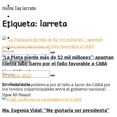
POLÍTICA
PROVINCIA
Home
Tag
larreta
SOCIEDAD
POLÍTICA
Etiqueta:
larreta
CULTURA
SOCIEDAD
OPINIÓN
CULTURA
OPINIÓN
“La Plata pierde más de $2 mil millones”: apuntan
Sin Resultados
contra Julio Garro por el fallo favorable a CABA
View All Result
10 enero, 2023
Sin Resultados
En medio de la polémica por el fallo a favor de CABA por
los fondos coparticipables entre el gobierno nacional ...
View All Result
Ma. Eugenia Vidal: “Me gustaría ser presidenta”