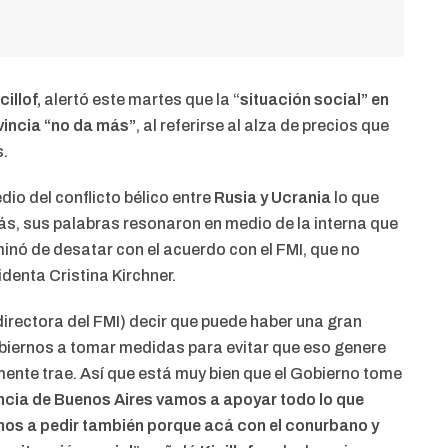
cillof,
alertó este martes que la “
situación social” en
ovincia “no da más”
, al referirse al alza de precios que
s.
io del conflicto bélico entre
Rusia y Ucrania
lo que
más, sus palabras resonaron en medio de la interna que
minó de desatar con el acuerdo con el FMI, que no
identa Cristina Kirchner.
directora del FMI) decir que puede haber una gran
gobiernos a tomar medidas para evitar que eso genere
ente trae. Así que está muy bien que el Gobierno tome
ncia de Buenos Aires vamos a apoyar todo lo que
mos a pedir también porque acá con el conurbano y