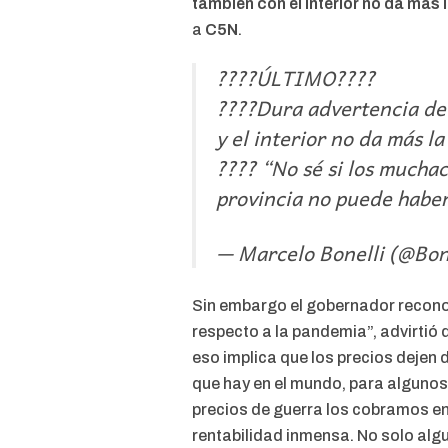
también con el interior no da más 
a
C5N
.
????ÚLTIMO????
????Dura advertencia de K
y el interior no da más la
???? “No sé si los mucha
provincia no puede habe
— Marcelo Bonelli (@Bo
Sin embargo el gobernador recono
respecto a la pandemia”, advirtió qu
eso implica que los precios dejen 
que hay en el mundo, para algunos
precios de guerra los cobramos en
rentabilidad inmensa. No solo alg