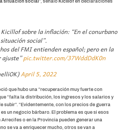
la situación social
”, señaló
Kicillof
en declaraciones
icillof sobre la inflación: “En el conurbano
 situación social”.
chos del FMI entienden español; pero en la
r ajuste”
pic.twitter.com/37WddDdK0n
nelliOK)
April 5, 2022
ció que hubo una “recuperación muy fuerte con
e “falta la distribución, los ingresos y los salarios y
de subir”. “Evidentemente, con los precios de guerra
 es un negocio bárbaro. El problema es que si esos
 Arrecifes o en la Provincia pueden generar una
uno se va a enriquecer mucho, otros se van a