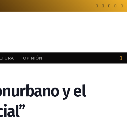
LTURA
OPINIÓN
conurbano y el
ial”