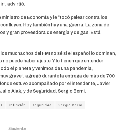
”, advirtió.
 ministro de Economía y le “tocó pelear contra los
confluyen. Hoy también hay una guerra. La zona de
tos y gran proveedora de energía y de gas. Está
, los muchachos del
FMI
no sé si el español lo dominan,
s no puede haber ajuste. Y lo tienen que entender
todo el planeta y venimos de una pandemia,
muy grave”, agregó durante la entrega de más de 700
, donde estuvo acompañado por el intendente, Javier
Julio Alak
, y de Seguridad,
Sergio Berni.
MI
inflación
seguridad
Sergio Berni
Siguiente