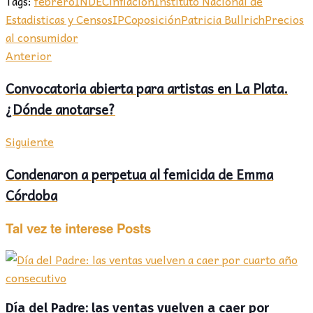
Tags:
febrero
INDEC
inflación
Instituto Nacional de
Estadisticas y Censos
IPC
oposición
Patricia Bullrich
Precios
al consumidor
Anterior
Convocatoria abierta para artistas en La Plata.
¿Dónde anotarse?
Siguiente
Condenaron a perpetua al femicida de Emma
Córdoba
Tal vez te interese
Posts
Día del Padre: las ventas vuelven a caer por