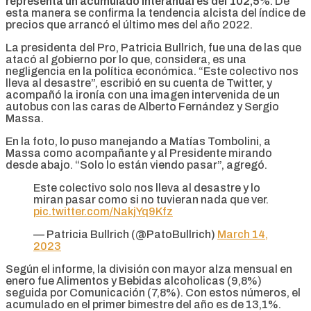
representa un acumulado interanual es del 102,5%
. De
esta manera se confirma la tendencia alcista del índice de
precios que arrancó el último mes del año 2022.
La presidenta del Pro, Patricia Bullrich, fue una de las que
atacó al gobierno por lo que, considera, es una
negligencia en la política económica. “Este colectivo nos
lleva al desastre”, escribió en su cuenta de Twitter, y
acompañó la ironía con una imagen intervenida de un
autobus con las caras de Alberto Fernández y Sergio
Massa.
En la foto, lo puso manejando a Matías Tombolini, a
Massa como acompañante y al Presidente mirando
desde abajo. “Solo lo están viendo pasar”, agregó.
Este colectivo solo nos lleva al desastre y lo
miran pasar como si no tuvieran nada que ver.
pic.twitter.com/NakjYq9Kfz
— Patricia Bullrich (@PatoBullrich)
March 14,
2023
Según el informe, la división con mayor alza mensual en
enero fue Alimentos y Bebidas alcoholicas (9,8%)
seguida por Comunicación (7,8%). Con estos números, el
acumulado en el primer bimestre del año es de 13,1%.