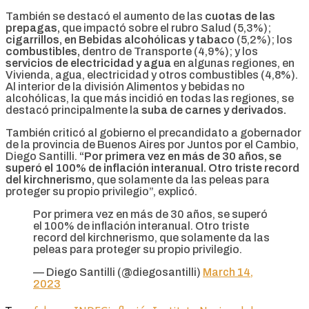
También se destacó el aumento de las
cuotas de las
prepagas,
que impactó sobre el rubro Salud (5,3%);
cigarrillos, en Bebidas alcohólicas y tabaco
(5,2%); los
combustibles,
dentro de Transporte (4,9%); y los
servicios de electricidad y agua
en algunas regiones, en
Vivienda, agua, electricidad y otros combustibles (4,8%).
Al interior de la división Alimentos y bebidas no
alcohólicas, la que más incidió en todas las regiones, se
destacó principalmente la
suba de carnes y derivados.
También criticó al gobierno el precandidato a gobernador
de la provincia de Buenos Aires por Juntos por el Cambio,
Diego Santilli.
“Por primera vez en más de 30 años, se
superó el 100% de inflación interanual. Otro triste record
del kirchnerismo,
que solamente da las peleas para
proteger su propio privilegio”, explicó.
Por primera vez en más de 30 años, se superó
el 100% de inflación interanual. Otro triste
record del kirchnerismo, que solamente da las
peleas para proteger su propio privilegio.
— Diego Santilli (@diegosantilli)
March 14,
2023