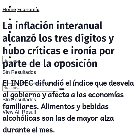
POLÍTICA
PROVINCIA
Home
Economía
SOCIEDAD
POLÍTICA
La inflación interanual
CULTURA
SOCIEDAD
alcanzó los tres dígitos y
OPINIÓN
CULTURA
hubo críticas e ironía por
OPINIÓN
parte de la oposición
Sin Resultados
El INDEC difundió el índice que desvela
View All Result
al gobierno y afecta a las economías
Sin Resultados
familiares. Alimentos y bebidas
View All Result
alcohólicas son las de mayor alza
durante el mes.