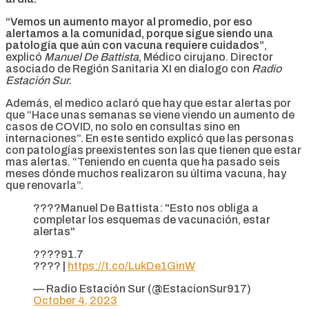
“Vemos un aumento mayor al promedio, por eso
alertamos a la comunidad, porque sigue siendo una
patología que aún con vacuna requiere cuidados”
,
explicó
Manuel De Battista
, Médico cirujano. Director
asociado de Región Sanitaria XI en dialogo con
Radio
Estación Sur.
Además, el medico aclaró que hay que estar alertas por
que “Hace unas semanas se viene viendo un aumento de
casos de COVID, no solo en consultas sino en
internaciones”. En este sentido explicó que las personas
con patologías preexistentes son las que tienen que estar
mas alertas. “Teniendo en cuenta que ha pasado seis
meses dónde muchos realizaron su última vacuna, hay
que renovarla”.
????️Manuel De Battista: "Esto nos obliga a
completar los esquemas de vacunación, estar
alertas"
????91.7
???? |
https://t.co/LukDe1GinW
— Radio Estación Sur (@EstacionSur917)
October 4, 2023