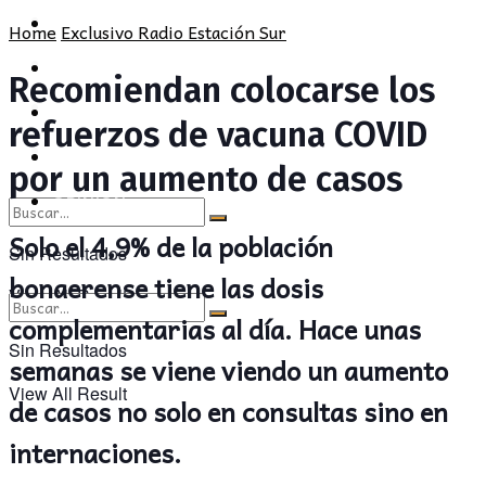
POLÍTICA
PROVINCIA
Home
Exclusivo Radio Estación Sur
SOCIEDAD
POLÍTICA
Recomiendan colocarse los
CULTURA
SOCIEDAD
refuerzos de vacuna COVID
OPINIÓN
CULTURA
por un aumento de casos
OPINIÓN
Solo el 4,9% de la población
Sin Resultados
bonaerense tiene las dosis
View All Result
complementarias al día. Hace unas
Sin Resultados
semanas se viene viendo un aumento
View All Result
de casos no solo en consultas sino en
internaciones.