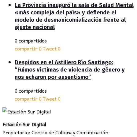
La Provincia inauguró la sala de Salud Mental
«más compleja del país» y defiende el
modelo de desmanicomialización frente al
ajuste nacional
0 compartidos
compartir
0
Tweet
0
Despidos en el Astillero Río Santiago:
“Fuimos víctimas de violencia de género y
nos echaron por ausentismo”
0 compartidos
compartir
0
Tweet
0
Estación Sur Digital
Propietario: Centro de Cultura y Comunicación