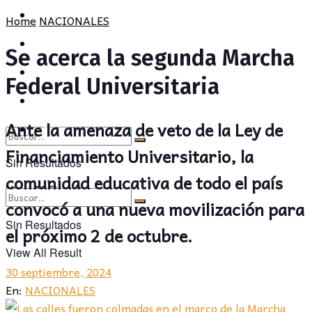
POLÍTICA
PROVINCIA
Home
NACIONALES
SOCIEDAD
POLÍTICA
Se acerca la segunda Marcha
CULTURA
SOCIEDAD
Federal Universitaria
OPINIÓN
CULTURA
Ante la amenaza de veto de la Ley de
OPINIÓN
Financiamiento Universitario, la
Sin Resultados
comunidad educativa de todo el país
View All Result
convocó a una nueva movilización para
Sin Resultados
el próximo 2 de octubre.
View All Result
30 septiembre, 2024
En:
NACIONALES