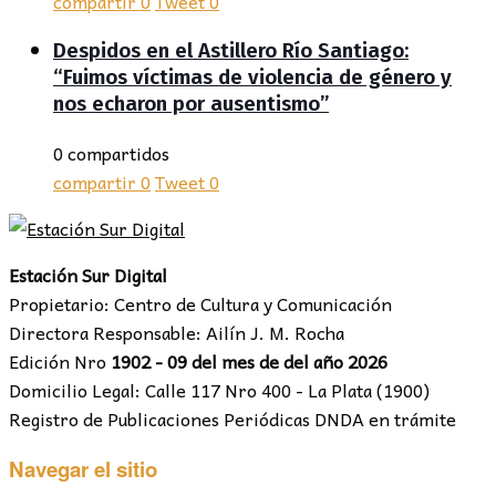
compartir
0
Tweet
0
Despidos en el Astillero Río Santiago:
“Fuimos víctimas de violencia de género y
nos echaron por ausentismo”
0 compartidos
compartir
0
Tweet
0
Estación Sur Digital
Propietario: Centro de Cultura y Comunicación
Directora Responsable: Ailín J. M. Rocha
Edición Nro
1902 - 09 del mes de del año 2026
Domicilio Legal: Calle 117 Nro 400 - La Plata (1900)
Registro de Publicaciones Periódicas DNDA en trámite
Navegar el sitio