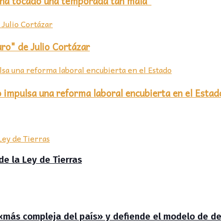
 ha tocado una temporada tan mala"
uro" de Julio Cortázar
o impulsa una reforma laboral encubierta en el Estad
de la Ley de Tierras
 «más compleja del país» y defiende el modelo de de