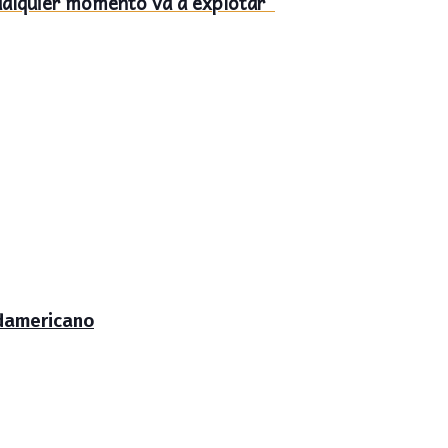
cualquier momento va a explotar”
udamericano