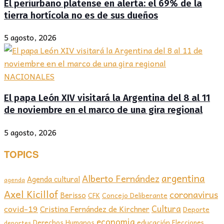
El periurbano platense en alerta: el 69% de la
tierra hortícola no es de sus dueños
5 agosto, 2026
NACIONALES
El papa León XIV visitará la Argentina del 8 al 11
de noviembre en el marco de una gira regional
5 agosto, 2026
TOPICS
argentina
Alberto Fernández
Agenda cultural
agenda
Axel Kicillof
coronavirus
Berisso
CFK
Concejo Deliberante
covid-19
Cultura
Cristina Fernández de Kirchner
Deporte
economia
educación
Derechos Humanos
Elecciones
deportes