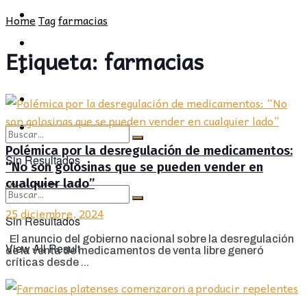
POLÍTICA
PROVINCIA
Home
Tag
farmacias
SOCIEDAD
POLÍTICA
Etiqueta:
farmacias
CULTURA
SOCIEDAD
OPINIÓN
CULTURA
OPINIÓN
Polémica por la desregulación de medicamentos:
Sin Resultados
“No son golosinas que se pueden vender en
cualquier lado”
View All Result
25 diciembre, 2024
Sin Resultados
El anuncio del gobierno nacional sobre la desregulación
View All Result
de la venta de medicamentos de venta libre generó
críticas desde ...