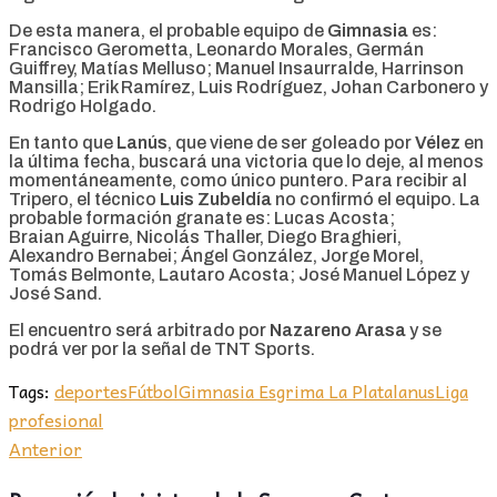
De esta manera, el probable equipo de
Gimnasia
es:
Francisco Gerometta, Leonardo Morales, Germán
Guiffrey, Matías Melluso; Manuel Insaurralde, Harrinson
Mansilla; Erik Ramírez, Luis Rodríguez, Johan Carbonero y
Rodrigo Holgado.
En tanto que
Lanús
, que viene de ser goleado por
Vélez
en
la última fecha, buscará una victoria que lo deje, al menos
momentáneamente, como único puntero. Para recibir al
Tripero, el técnico
Luis Zubeldía
no confirmó el equipo. La
probable formación granate es: Lucas Acosta;
Braian Aguirre, Nicolás Thaller, Diego Braghieri,
Alexandro Bernabei; Ángel González, Jorge Morel,
Tomás Belmonte, Lautaro Acosta; José Manuel López y
José Sand.
El encuentro será arbitrado por
Nazareno Arasa
y se
podrá ver por la señal de TNT Sports.
Tags:
deportes
Fútbol
Gimnasia Esgrima La Plata
lanus
Liga
profesional
Anterior