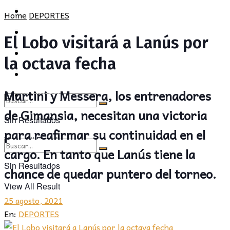
POLÍTICA
PROVINCIA
Home
DEPORTES
SOCIEDAD
POLÍTICA
El Lobo visitará a Lanús por
CULTURA
SOCIEDAD
la octava fecha
OPINIÓN
CULTURA
Martini y Messera, los entrenadores
OPINIÓN
de Gimansia, necesitan una victoria
Sin Resultados
para reafirmar su continuidad en el
View All Result
cargo. En tanto que Lanús tiene la
Sin Resultados
chance de quedar puntero del torneo.
View All Result
25 agosto, 2021
En:
DEPORTES