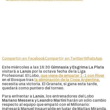
Compartin en Facebook
Compartir en Twitter
WhatsApp
Este miércoles a las 16:30
Gimnasia y Esgrima La Plata
visitará a
Lanús
por la octava fecha de la Liga
Profesional. El Lobo,
que viene de empatar 1-1 con River
en el Bosque tras
la eliminación de la Copa Argentina
,
necesita una victoria. El Granate, si gana esta tarde,
quedará como puntero del torneo.
Para enfrentar a
Lanús
, los entrenadores del Lobo
Mariano Messera y Leandro Martini
harán un sólo cambio
respecto al equipo que empató con el Millonario:
ingresará Manuel Insaurralde en lugar de Matías Miranda.