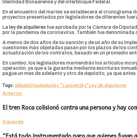
Identidad Bonaerense y del interbloque Federal.
En el encuentro del martes se establecerá el cronograma de
proyectos presentados por legisladores de diferentes fuerza
La
ley de alquileres
fue aprobada por la Cámara de Diputa
por la pandemia de coronavirus. También fue denominad
A menos de dos años de su sanción y de un año de su imple
cuestiones más objetadas pasan por los plazos de los cont
actualización de los contratos, basado en un promedio entr
En cambio, los legisladores mantendrán los artículos inco
operación, ya que a la garantía mediante escrituras inmuebl
pague un mes de adelanto y otro de depósito, ya que ante
Tags:
debate
Diputados
ley "Lipovetzky"
Ley de alquileres
Anterior
El tren Roca colisionó contra una persona y hay com
Siguiente
“Está todo instrumentado para que quienes fugan a