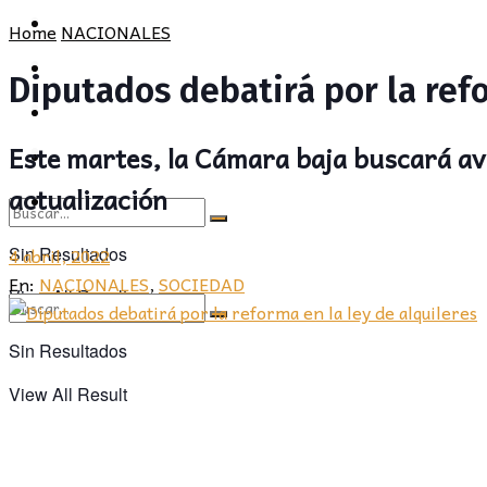
POLÍTICA
PROVINCIA
Home
NACIONALES
SOCIEDAD
POLÍTICA
Diputados debatirá por la refo
CULTURA
SOCIEDAD
Este martes, la Cámara baja buscará ava
OPINIÓN
CULTURA
actualización
OPINIÓN
4 abril, 2022
Sin Resultados
En:
NACIONALES
,
SOCIEDAD
View All Result
Sin Resultados
View All Result