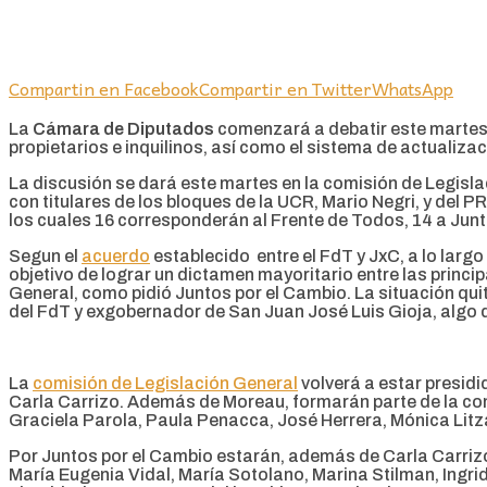
Compartin en Facebook
Compartir en Twitter
WhatsApp
La
Cámara de Diputados
comenzará a debatir este martes
propietarios e inquilinos, así como el sistema de actualiza
La discusión se dará este martes en la comisión de Legisla
con titulares de los bloques de la UCR, Mario Negri, y del 
los cuales 16 corresponderán al Frente de Todos, 14 a Junt
Segun el
acuerdo
establecido entre el FdT y JxC, a lo largo
objetivo de lograr un dictamen mayoritario entre las princi
General, como pidió Juntos por el Cambio. La situación quit
del FdT y exgobernador de San Juan José Luis Gioja, algo q
La
comisión de Legislación General
volverá a estar presidi
Carla Carrizo. Además de Moreau, formarán parte de la comi
Graciela Parola, Paula Penacca, José Herrera, Mónica Litza,
Por Juntos por el Cambio estarán, además de Carla Carrizo,
María Eugenia Vidal, María Sotolano, Marina Stilman, Ingrid