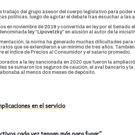
 trabajo del grupo asesor del cuerpo legislativo para poder
s políticas, luego de agotar el debate tras escuchar a las a
dos en noviembre de
2019
y convertida en ley por el Senado e
a denominada
ley “Lipovetzky”
en alusión al autor de la inicia
mentación, la norma ha generado muchas dificultades para qu
ratos que se extendieron a un mínimo de tres años. También 
e el Índice de Precios al Consumidor y el salario promedio.
rporados a la ley sancionada en 2020 que fueron la ampliació
es se sumaron los seguros de caución, el aval bancario y la 
s abonaba al menos dos meses de depósito.
plicaciones en el servicio
ctivos cada vez tengan más para fugar”