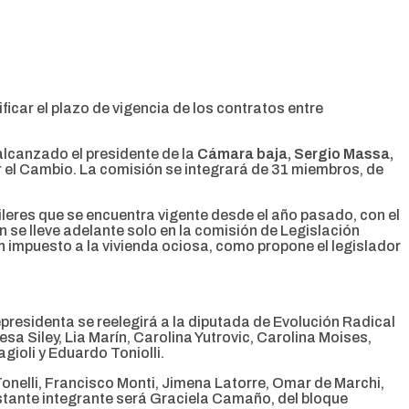
ficar el plazo de vigencia de los contratos entre
alcanzado el presidente de la
Cámara baja, Sergio Massa,
or el Cambio. La comisión se integrará de 31 miembros, de
quileres que se encuentra vigente desde el año pasado, con el
n se lleve adelante solo en la comisión de Legislación
un impuesto a la vivienda ociosa, como propone el legislador
presidenta se reelegirá a la diputada de Evolución Radical
a Siley, Lia Marín, Carolina Yutrovic, Carolina Moises,
gioli y Eduardo Toniolli.
onelli, Francisco Monti, Jimena Latorre, Omar de Marchi,
restante integrante será Graciela Camaño, del bloque