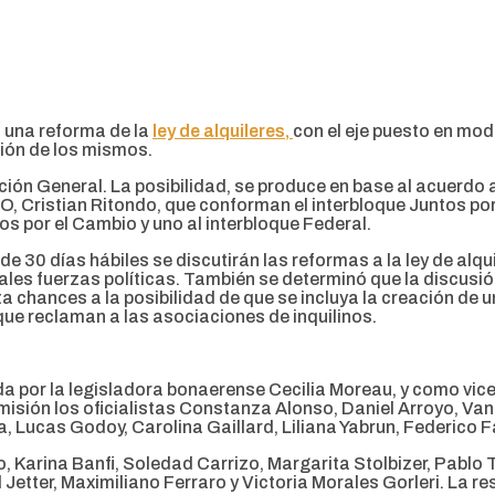
 una reforma de la
ley de alquileres,
con el eje puesto en modi
ción de los mismos.
ción General. La posibilidad, se produce en base al acuerdo 
PRO, Cristian Ritondo, que conforman el interbloque Juntos p
os por el Cambio y uno al interbloque Federal.
 de 30 días hábiles se discutirán las reformas a la ley de al
pales fuerzas políticas. También se determinó que la discusió
a chances a la posibilidad de que se incluya la creación de 
ue reclaman a las asociaciones de inquilinos.
da por la legisladora bonaerense Cecilia Moreau, y como vice
sión los oficialistas Constanza Alonso, Daniel Arroyo, Vanes
 Lucas Godoy, Carolina Gaillard, Liliana Yabrun, Federico Fa
 Karina Banfi, Soledad Carrizo, Margarita Stolbizer, Pablo T
 Jetter, Maximiliano Ferraro y Victoria Morales Gorleri. La 