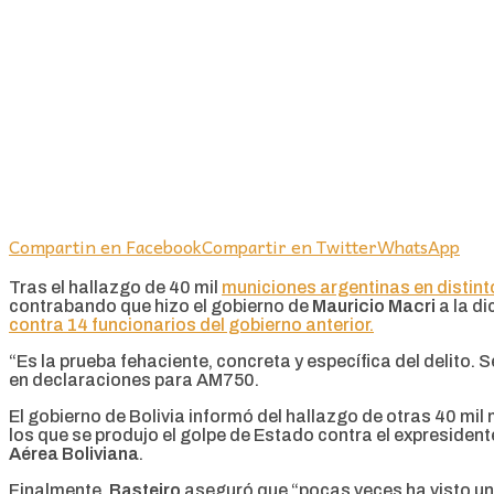
Compartin en Facebook
Compartir en Twitter
WhatsApp
Tras el hallazgo de 40 mil
municiones argentinas en distint
contrabando que hizo el gobierno de
Mauricio Macri
a la d
contra 14 funcionarios del gobierno anterior.
“Es la prueba fehaciente, concreta y específica del delito. 
en declaraciones para AM750.
El gobierno de Bolivia informó del hallazgo de otras 40 mil
los que se produjo el golpe de Estado contra el expresiden
Aérea Boliviana
.
Finalmente,
Basteiro
aseguró que “pocas veces ha visto un