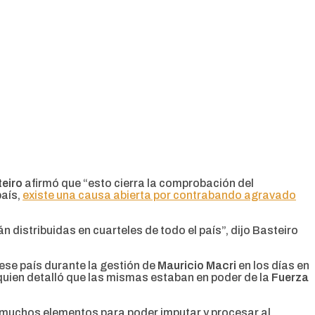
teiro
afirmó que “esto cierra la comprobación del
país,
existe una causa abierta por contrabando agravado
 distribuidas en cuarteles de todo el país”, dijo Basteiro
 ese país durante la gestión de
Mauricio Macri
en los días en
 quien detalló que las mismas estaban en poder de la
Fuerza
 muchos elementos para poder imputar y procesar al