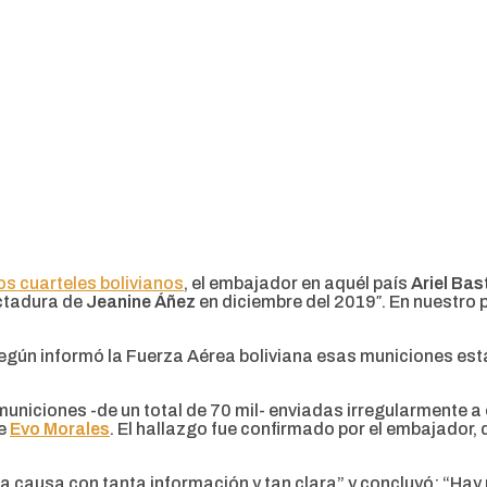
os cuarteles bolivianos
, el embajador en aquél país
Ariel Bas
ictadura de
Jeanine Áñez
en diciembre del 2019″. En nuestro 
Según informó la Fuerza Aérea boliviana esas municiones están
 municiones -de un total de 70 mil- enviadas irregularmente a
te
Evo Morales
. El hallazgo fue confirmado por el embajador,
a causa con tanta información y tan clara” y concluyó: “Hay