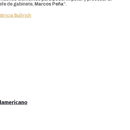
jefe de gabinete,
Marcos Peña
“.
atricia Bullrich
udamericano