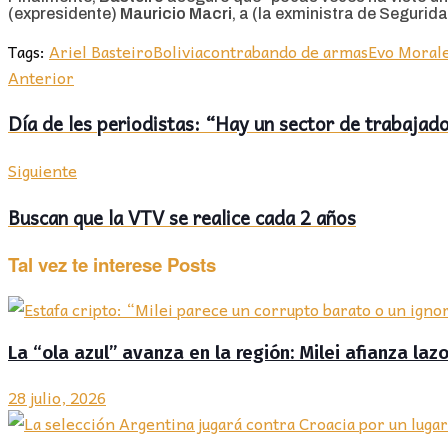
(expresidente)
Mauricio Macri
, a (la exministra de Segurid
Tags:
Ariel Basteiro
Bolivia
contrabando de armas
Evo Moral
Anterior
Día de les periodistas: “Hay un sector de trabaja
Siguiente
Buscan que la VTV se realice cada 2 años
Tal vez te interese
Posts
La “ola azul” avanza en la región: Milei afianza la
28 julio, 2026