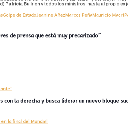
ad)
Patricia Bullrich
y todos los ministros, hasta al propio ex 
es
Golpe de Estado
Jeanine Añez
Marcos Peña
Mauricio Macri
P
dores de prensa que está muy precarizado”
zos con la derecha y busca liderar un nuevo bloque s