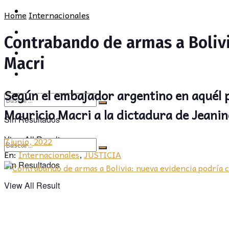
POLÍTICA
PROVINCIA
Home
Internacionales
SOCIEDAD
POLÍTICA
Contrabando de armas a Bolivi
CULTURA
SOCIEDAD
Macri
OPINIÓN
CULTURA
Según el embajador argentino en aquél p
OPINIÓN
Mauricio Macri a la dictadura de Jeanin
Sin Resultados
View All Result
7 junio, 2022
En:
Internacionales
,
JUSTICIA
Sin Resultados
View All Result