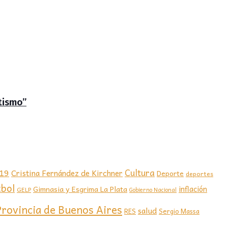
tismo”
-19
Cultura
Cristina Fernández de Kirchner
Deporte
deportes
tbol
Gimnasia y Esgrima La Plata
inflación
GELP
Gobierno Nacional
Provincia de Buenos Aires
salud
RES
Sergio Massa