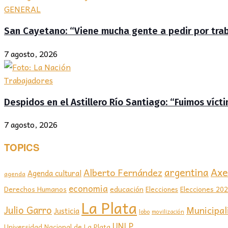
GENERAL
San Cayetano: “Viene mucha gente a pedir por traba
7 agosto, 2026
Trabajadores
Despidos en el Astillero Río Santiago: “Fuimos víc
7 agosto, 2026
TOPICS
Axel
argentina
Alberto Fernández
Agenda cultural
agenda
economia
educación
Elecciones 20
Derechos Humanos
Elecciones
La Plata
Julio Garro
Municipal
Justicia
lobo
movilización
UNLP
Universidad Nacional de La Plata