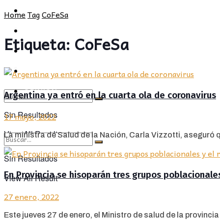
POLÍTICA
PROVINCIA
Home
Tag
CoFeSa
SOCIEDAD
POLÍTICA
Etiqueta:
CoFeSa
CULTURA
SOCIEDAD
OPINIÓN
CULTURA
OPINIÓN
Argentina ya entró en la cuarta ola de coronavirus
Sin Resultados
17 mayo, 2022
View All Result
La ministra de Salud de la Nación, Carla Vizzotti, aseguró q
Sin Resultados
En Provincia se hisoparán tres grupos poblacionales
View All Result
27 enero, 2022
Este jueves 27 de enero, el Ministro de salud de la provincia