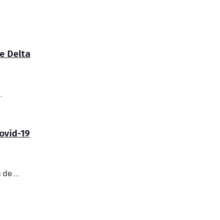
te Delta
.
covid-19
de ...