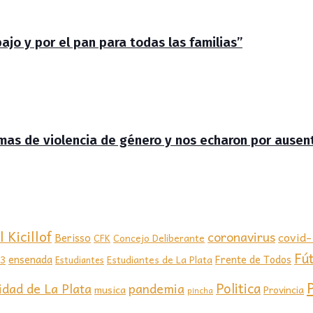
jo y por el pan para todas las familias”
timas de violencia de género y nos echaron por ausen
 Kicillof
coronavirus
covid
Berisso
CFK
Concejo Deliberante
Fú
ensenada
Frente de Todos
23
Estudiantes de La Plata
Estudiantes
Politica
idad de La Plata
pandemia
musica
Provincia
pincha