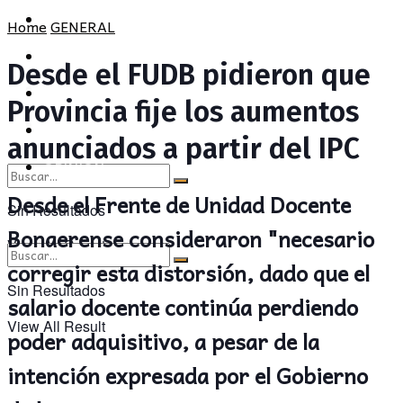
POLÍTICA
PROVINCIA
Home
GENERAL
SOCIEDAD
POLÍTICA
Desde el FUDB pidieron que
CULTURA
SOCIEDAD
Provincia fije los aumentos
OPINIÓN
CULTURA
anunciados a partir del IPC
OPINIÓN
Desde el Frente de Unidad Docente
Sin Resultados
Bonaerense consideraron "necesario
View All Result
corregir esta distorsión, dado que el
Sin Resultados
salario docente continúa perdiendo
View All Result
poder adquisitivo, a pesar de la
intención expresada por el Gobierno