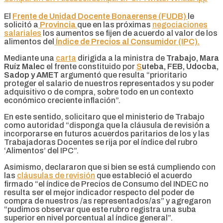
El
Frente de Unidad Docente Bonaerense (FUDB)
le
solicitó a
Provincia
que en las próximas
negociaciones
salariales
los aumentos se fijen de acuerdo al valor de los
alimentos del
Índice de Precios al Consumidor (IPC).
Mediante una
carta
dirigida a la ministra de
Trabajo, Mara
Ruíz Malec
el frente constituido por
S
uteba, FEB, Udocba,
Sadop y AMET
argumentó que resulta “prioritario
proteger el salario de nuestros representados y su poder
adquisitivo o de compra, sobre todo en un contexto
económico creciente inflación”.
En este sentido, solicitaro que el ministerio de Trabajo
como autoridad “disponga que la cláusula de revisión a
incorporarse en futuros acuerdos paritarios de los y las
Trabajadoras Docentes se rija por el índice del rubro
‘Alimentos’ del IPC”.
Asimismo, declararon que si bien se está cumpliendo con
las
cláusulas de revisión
que estableció el acuerdo
firmado “el índice de Precios de Consumo del INDEC no
resulta ser el mejor indicador respecto del poder de
compra de nuestros /as representados/as” y agregaron
“pudimos observar que este rubro registra una suba
superior en nivel porcentual al índice general”.