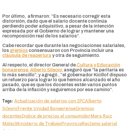
Por último, afirmaron: “Es necesario corregir esta
distorsión, dado que el salario docente continúa
perdiendo poder adquisitivo, a pesar de la intención
expresada por el Gobierno de lograr y mantener una
recomposición real de los salarios”.
Cabe recordar que durante las negociaciones salariales,
los
gremios
consensuaron con Provincia incluir una
cláusula de reapertura
y otra de seguimiento.
Al respecto, el director General de
Cultura y Educación
bonaerense, Alberto Sileoni,
aseguró que “la paritaria es
lo más sencillo”, y agregó , “el gobernador Kicillof dispuso
un refuerzo para lograr lo que hemos alcanzado el año
pasado, que es que los docentes estén varios puntos
arriba de la inflación y seguiremos por ese camino”.
Tags:
Actualización de salarios con IPC
Alberto
Sileoni
Frente Unidad Bonaerense
Gremios
docentes
Indice de precios al consumidor
Mara Ruiz
Malec
Ministerio de Trabajo
Provincia
Reclamo salarial