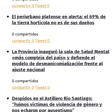
compartir
0
Tweet
0
El periurbano platense en alerta: el 69% de
la tierra hortícola no es de sus dueños
0 compartidos
compartir
0
Tweet
0
La Provincia inauguró la sala de Salud Mental
«más compleja del país» y defiende el
modelo de desmanicomialización frente al
ajuste nacional
0 compartidos
compartir
0
Tweet
0
Despidos en el Astillero Río Santiago:
“Fuimos víctimas de violencia de género y
nos echaron por ausentismo”