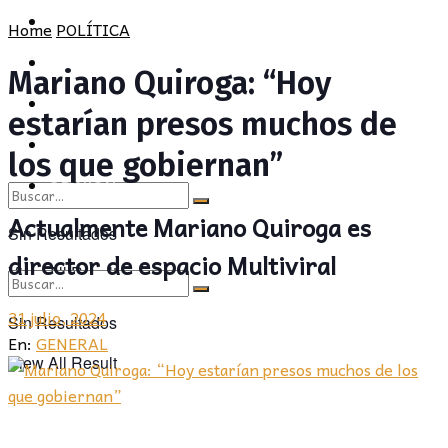
POLÍTICA
PROVINCIA
Home
POLÍTICA
SOCIEDAD
POLÍTICA
Mariano Quiroga: “Hoy
CULTURA
SOCIEDAD
estarían presos muchos de
OPINIÓN
CULTURA
los que gobiernan”
OPINIÓN
Actualmente Mariano Quiroga es
Sin Resultados
director de espacio Multiviral
View All Result
31 julio, 2024
Sin Resultados
En:
GENERAL
View All Result